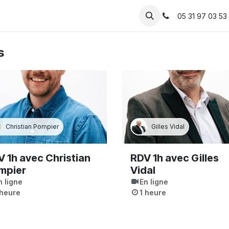
Solutions
IA
Votre métier
Ressources
05 31 97 03 53
s
Christian Pompier
Gilles Vidal
 1h avec Christian
RDV 1h avec Gilles
mpier
Vidal
n ligne
En ligne
 heure
1 heure