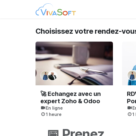
Se rendre au contenu
Accompagnement
Choisissez votre rendez-vou
🚀 Echangez avec un
RDV
expert Zoho & Odoo
Po
En ligne
E
1 heure
1
📅
Prenez