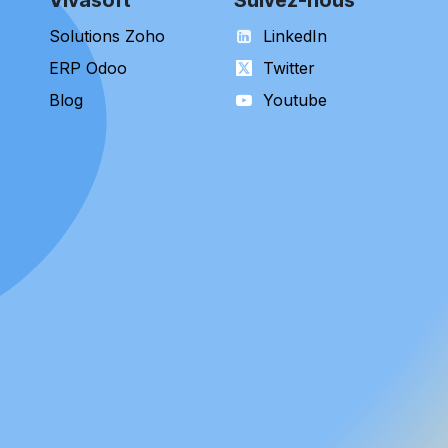
Solutions Zoho
LinkedIn
ERP Odoo
Twitter​
Blog
Youtube