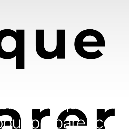
électronique oblig
 pour préparer cett