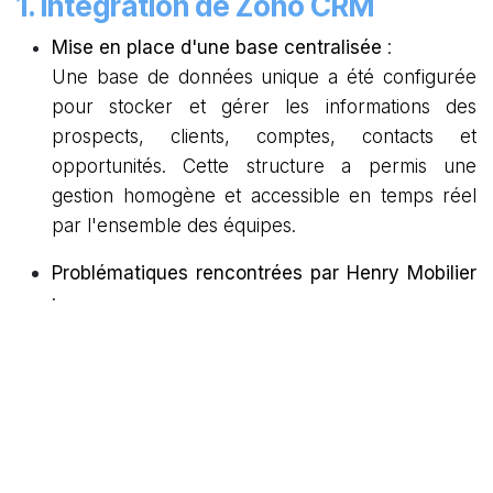
1. Intégration de Zoho CRM
Mise en place d'une base centralisée
:
Une base de données unique a été configurée
pour stocker et gérer les informations des
prospects, clients, comptes, contacts et
opportunités. Cette structure a permis une
gestion homogène et accessible en temps réel
par l'ensemble des équipes.
Problématiques rencontrées par Henry Mobilier
:
- Attribution automatique des opportunités aux
commerciaux en fonction de critères prédéfinis,
comme la région ou le secteur d'activité.
- Paramétrage de notifications automatiques pour
le suivi des opportunités, rappelant aux commerciaux