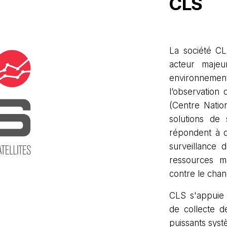
CLS
La société CLS
acteur majeu
environnemen
l’observation
(Centre Natio
solutions de s
répondent à d
surveillance d
ressources ma
contre le cha
CLS s'appuie 
de collecte d
puissants syst