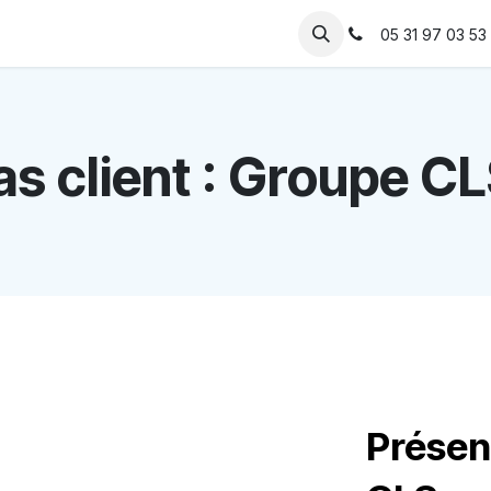
Solutions
IA
Votre métier
Ressources
05 31 97 03 53
s client :
Groupe C
Présen