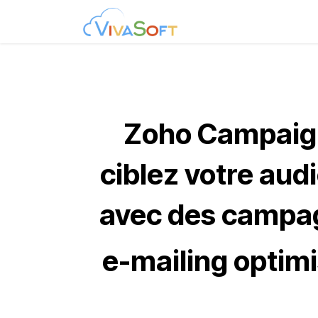
Se rendre au contenu
Accompagnement
Zoho Campaig
ciblez votre aud
avec des camp
e-mailing optim