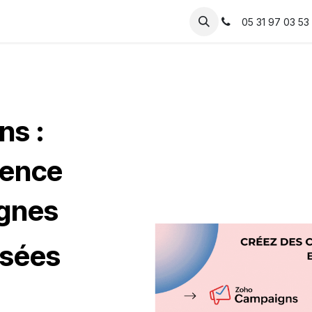
Solutions
IA
Votre métier
Ressources
05 31 97 03 53
ns :
ience
agnes
isées