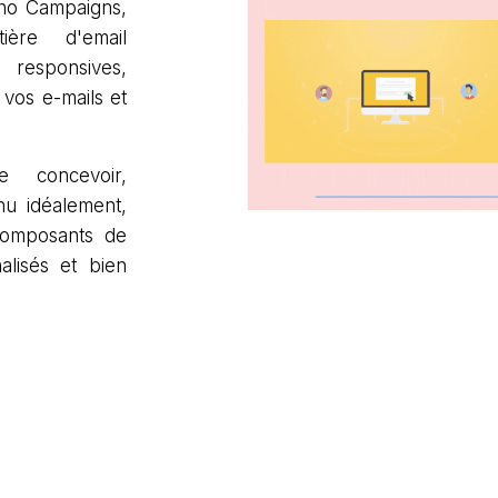
oho Campaigns,
ière d'email
esponsives,
vos e-mails et
 concevoir,
nu idéalement,
composants de
alisés et bien