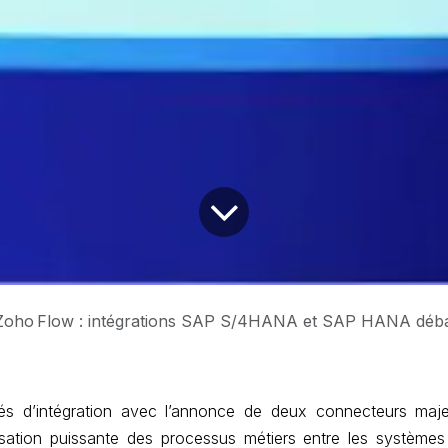
Zoho Flow : intégrations SAP S/4HANA et SAP HANA déb
és d’intégration avec l’annonce de deux connecteurs maj
isation puissante des processus métiers entre les système