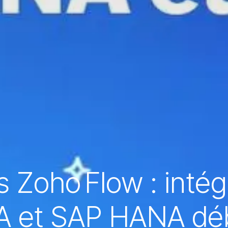
 Zoho Flow : intég
 et SAP HANA dé